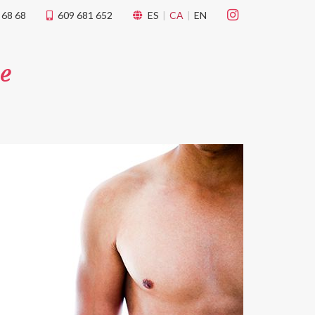
 68 68
609 681 652
ES
CA
EN
me
tivades
 de
tal·lació
 així ho
n
na web.