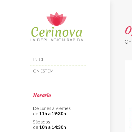
O
OF
INICI
Modif
ON ESTEM
Tècniq
Horario
Aquest l
millorar
de les m
De Lunes a Viernes
desitja,
de
11h a 19:30h
compte 
Sábados
de
10h a 14:30h
Analít