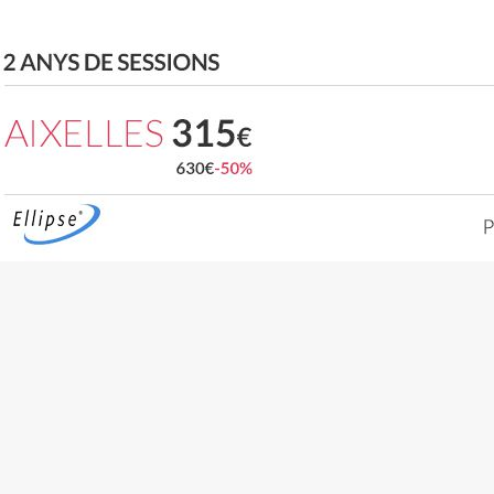
n fer el seguiment i l'anàlisi del comportament dels usuaris d'aquest ll
rmació recollida mitjançant aquest tipus de cookies s'utilitza en el mes
ivitat del web per a l'elaboració de perfils de navegació dels usuaris per
r millores en funció de l'anàlisi de les dades d'ús que fan els usuaris del
 desar la informació de preferència de l'usuari per millorar la qualitat
 serveis i oferir una millor experiència a través de productes recomanat
ng i publicitat
s cookies són utilitzades per emmagatzemar informació sobre les
cies i les eleccions personals de l'usuari a través de l'observació cont
us hàbits de navegació. Gràcies a elles, podem conèixer els hàbits de
ó al lloc web i mostrar publicitat relacionada amb el perfil de navegac
Guardar configuració
Acceptar totes