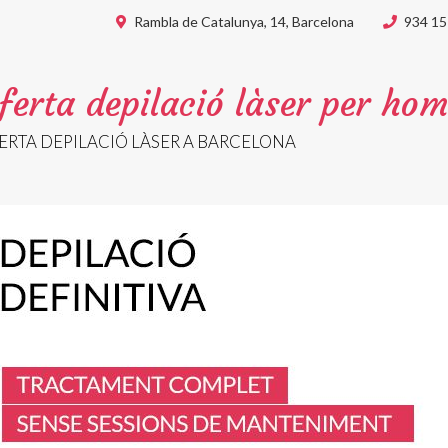
Rambla de Catalunya, 14, Barcelona
934 15
ferta depilació làser per ho
ERTA DEPILACIÓ LÀSER A BARCELONA
icar cookies
ues i funcionals
Sempre ac
loc web utilitza cookies pròpies per recopilar informació amb la finalitat
 els nostres serveis. Si continua navegant, suposa l'acceptació de la ins
ateixes. L'usuari té la possibilitat de configurar el navegador podent, si
 impedir que siguin instal·lades al disc dur, encara que haurà de tenir e
que aquesta acció podrà ocasionar dificultats de navegació de la pàgi
iques i personalització