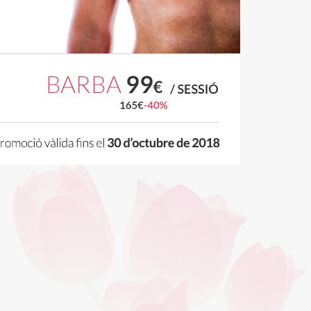
oc web.
urament
 servei.
 dels
s.
inuada
ió de