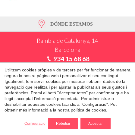
Permeten fer el seguiment i l'anàlisi del comportament
dels usuaris d'aquest lloc web. La informació recollida
mitjançant aquest tipus de cookies s'utilitza en el
mesurament de l'activitat del web per a l'elaboració de
perfils de navegació dels usuaris per introduir millores en
DÓNDE ESTAMOS
funció de l'anàlisi de les dades d'ús que fan els usuaris del
servei. Permeten desar la informació de preferència de
l'usuari per millorar la qualitat dels nostres serveis i oferir
Rambla de Catalunya, 14
una millor experiència a través de productes recomanats.
Barcelona
Marketing i publicitat
934 15 68 68
609 681 652
Aquestes cookies són utilitzades per emmagatzemar
Utilitzem cookies pròpies y de tercers per fer funcionar de manera
informació sobre les preferències i les eleccions personals
segura la nostra pàgina web i personalitzar el seu contingut.
de l'usuari a través de l'observació continuada dels seus
Igualment, fem servir cookies per mesurar i obtenir dades de la
hàbits de navegació. Gràcies a elles, podem conèixer els
hàbits de navegació al lloc web i mostrar publicitat
navegació que realitza i per ajustar la publicitat als seus gustos i
relacionada amb el perfil de navegació de l'usuari.
preferències. Premi el botó "Acceptar totes" per confirmar que ha
Depilació Barcelona
llegit i acceptat l'informació presentada. Per administrar o
deshabilitar aquestes cookies faci clic a "Configuració". Pot
On estem
Guardar configuració
Acceptar totes
obtenir més informació a la nostra
política de cookies
.
ES
CA
EN
Configuració
Rebutjar
Acceptar